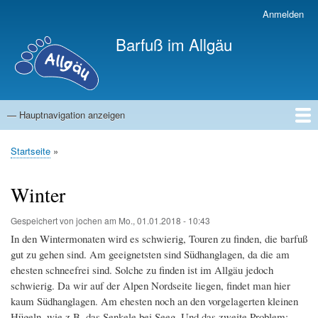
Direkt
Anmelden
Benutzermenü
zum
Barfuß im Allgäu
Inhalt
— Hauptnavigation anzeigen
Hauptnavigation
Startseite
Touren
Winter
Dies&Das
Startseite
Pfadnavigation
Winter
Gespeichert von
jochen
am
Mo., 01.01.2018 - 10:43
In den Wintermonaten wird es schwierig, Touren zu finden, die barfuß
gut zu gehen sind. Am geeignetsten sind Südhanglagen, da die am
ehesten schneefrei sind. Solche zu finden ist im Allgäu jedoch
schwierig. Da wir auf der Alpen Nordseite liegen, findet man hier
kaum Südhanglagen. Am ehesten noch an den vorgelagerten kleinen
Hügeln, wie z.B. das Senkele bei Seeg. Und das zweite Problem: