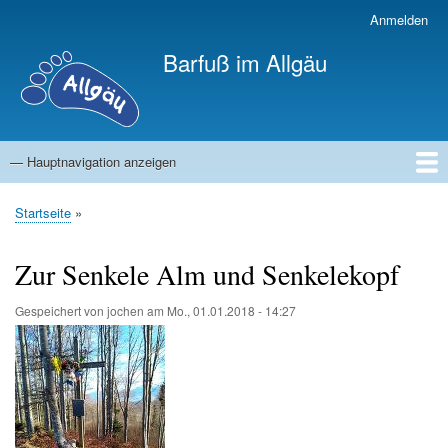
Direkt
Anmelden
Benutzermenü
zum
Barfuß im Allgäu
Inhalt
— Hauptnavigation anzeigen
Hauptnavigation
Startseite
Touren
Winter
Dies&Das
Startseite
Pfadnavigation
Zur Senkele Alm und Senkelekopf
Gespeichert von
jochen
am
Mo., 01.01.2018 - 14:27